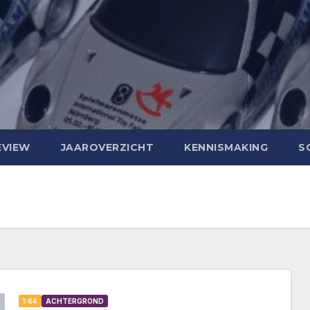
EVIEW
JAAROVERZICHT
KENNISMAKING
S
1:64
ACHTERGROND