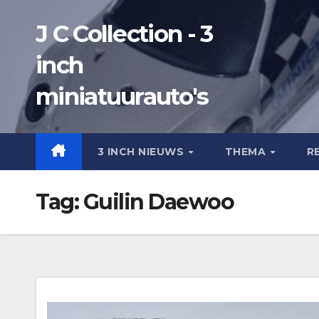
Ga
J C Collection - 3
naar
de
inch
inhoud
miniatuurauto's
3 INCH NIEUWS
THEMA
R
Tag:
Guilin Daewoo