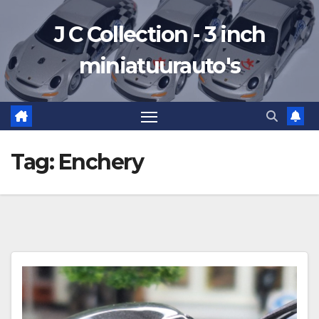
Ga
J C Collection - 3 inch
naar
de
miniatuurauto's
inhoud
Tag:
Enchery