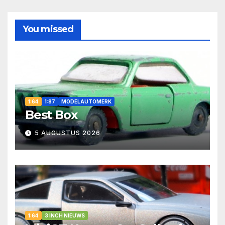
You missed
1:64
1:87
MODELAUTOMERK
Best Box
5 AUGUSTUS 2026
1:64
3 INCH NIEUWS