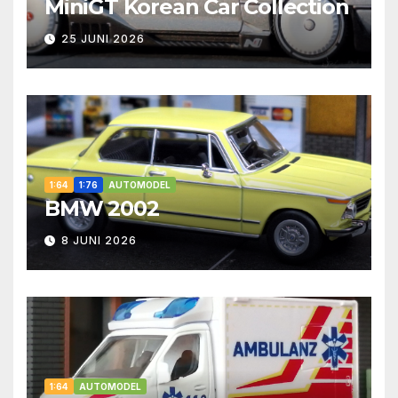
MiniGT Korean Car Collection
25 JUNI 2026
1:64
1:76
AUTOMODEL
BMW 2002
8 JUNI 2026
1:64
AUTOMODEL