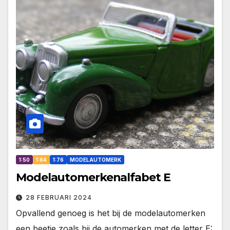
1:50
1:64
1:76
MODELAUTOMERK
Modelautomerkenalfabet E
28 FEBRUARI 2024
Opvallend genoeg is het bij de modelautomerken
een beetje zoals bij de automerken met de letter E: