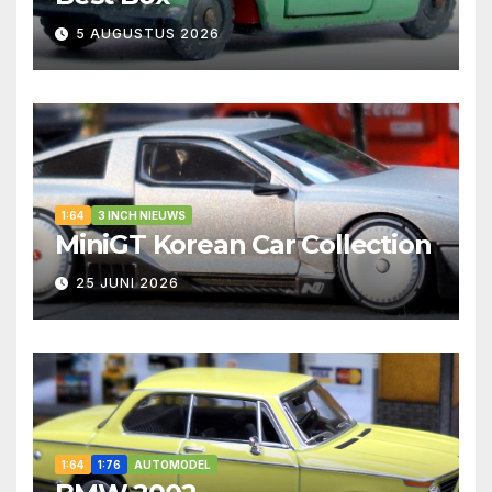
5 AUGUSTUS 2026
1:64
3 INCH NIEUWS
MiniGT Korean Car Collection
25 JUNI 2026
1:64
1:76
AUTOMODEL