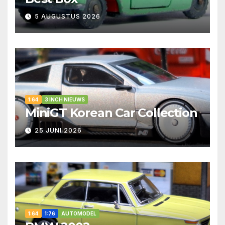
5 AUGUSTUS 2026
1:64
3 INCH NIEUWS
MiniGT Korean Car Collection
25 JUNI 2026
1:64
1:76
AUTOMODEL