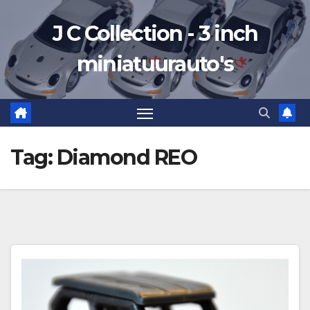
Ga
J C Collection - 3 inch
naar
de
miniatuurauto's
inhoud
Tag:
Diamond REO