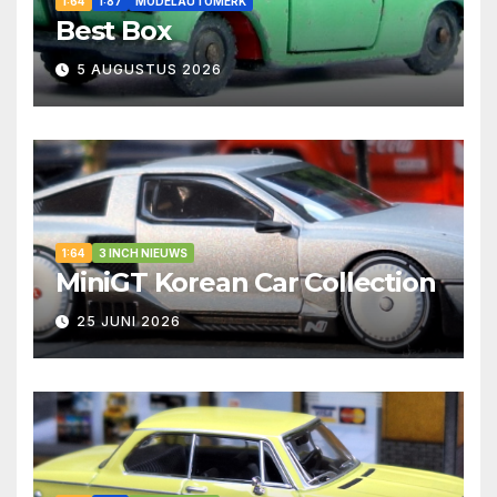
1:64
1:87
MODELAUTOMERK
Best Box
5 AUGUSTUS 2026
1:64
3 INCH NIEUWS
MiniGT Korean Car Collection
25 JUNI 2026