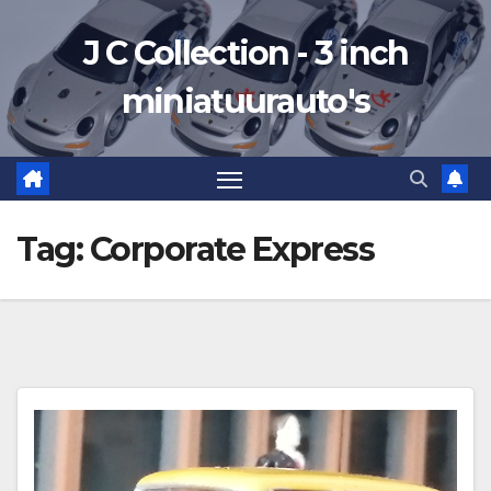
Ga
J C Collection - 3 inch
naar
de
miniatuurauto's
inhoud
Tag:
Corporate Express