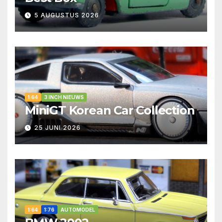
5 AUGUSTUS 2026
1:64
3 INCH NIEUWS
MiniGT Korean Car Collection
25 JUNI 2026
1:64
1:76
AUTOMODEL