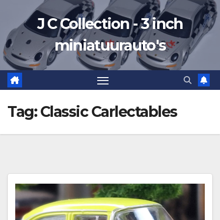
Ga
J C Collection - 3 inch
naar
de
miniatuurauto's
inhoud
Tag:
Classic Carlectables