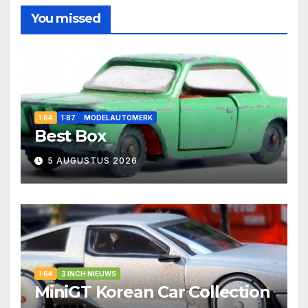
You missed
1:64
1:87
MODELAUTOMERK
Best Box
5 AUGUSTUS 2026
1:64
3 INCH NIEUWS
MiniGT Korean Car Collection