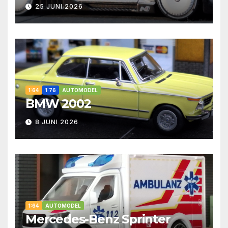
25 JUNI 2026
1:64
1:76
AUTOMODEL
BMW 2002
8 JUNI 2026
1:64
AUTOMODEL
Mercedes-Benz Sprinter