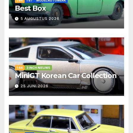
1:64
1:87
MODELAUTOMERK
Best Box
5 AUGUSTUS 2026
1:64
3 INCH NIEUWS
MiniGT Korean Car Collection
25 JUNI 2026