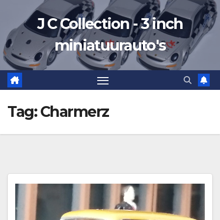
Ga
J C Collection - 3 inch
naar
de
miniatuurauto's
inhoud
Tag:
Charmerz