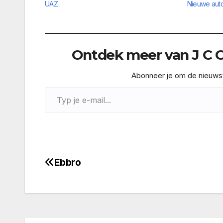
UAZ
Nieuwe aut
Ontdek meer van J C Co
Abonneer je om de nieuwste
Typ je e-mail...
Ebbro
Bericht
navigatie