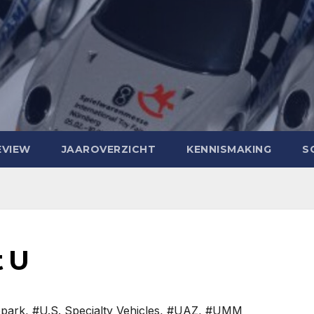
EVIEW
JAAROVERZICHT
KENNISMAKING
S
 U
park
,
#U.S. Specialty Vehicles
,
#UAZ
,
#UMM