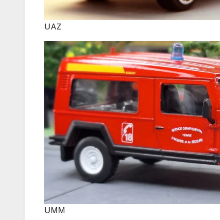
UAZ
UMM