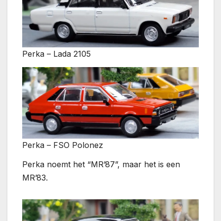
Perka – Lada 2105
Perka – FSO Polonez
Perka noemt het “MR’87”, maar het is een
MR’83.