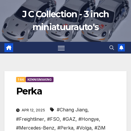
Ga
J C Collection - 3 inch
naar
de
miniatuurauto's
inhoud
1:64
KENNISMAKING
Perka
#Chang Jiang
,
APR 12, 2025
#Freightliner
,
#FSO
,
#GAZ
,
#Hongye
,
#Mercedes-Benz
,
#Perka
,
#Volga
,
#ZiM