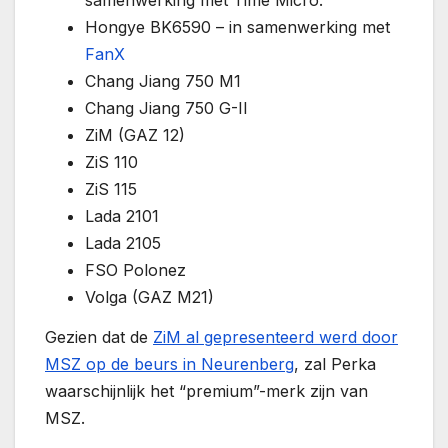
samenwerking met Time Micro.
Hongye BK6590 – in samenwerking met
FanX
Chang Jiang 750 M1
Chang Jiang 750 G-II
ZiM (GAZ 12)
ZiS 110
ZiS 115
Lada 2101
Lada 2105
FSO Polonez
Volga (GAZ M21)
Gezien dat de
ZiM al gepresenteerd werd door
MSZ op de beurs in Neurenberg
, zal Perka
waarschijnlijk het “premium”-merk zijn van
MSZ.