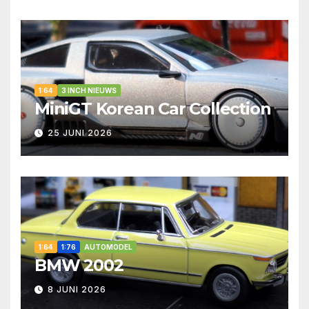
1:64
3 INCH NIEUWS
MiniGT Korean Car Collection
25 JUNI 2026
1:64
1:76
AUTOMODEL
BMW 2002
8 JUNI 2026