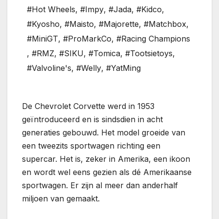
#Hot Wheels
,
#Impy
,
#Jada
,
#Kidco
,
#Kyosho
,
#Maisto
,
#Majorette
,
#Matchbox
,
#MiniGT
,
#ProMarkCo
,
#Racing Champions
,
#RMZ
,
#SIKU
,
#Tomica
,
#Tootsietoys
,
#Valvoline's
,
#Welly
,
#YatMing
De Chevrolet Corvette werd in 1953
geïntroduceerd en is sindsdien in acht
generaties gebouwd. Het model groeide van
een tweezits sportwagen richting een
supercar. Het is, zeker in Amerika, een ikoon
en wordt wel eens gezien als dé Amerikaanse
sportwagen. Er zijn al meer dan anderhalf
miljoen van gemaakt.