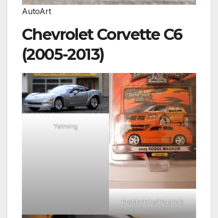
AutoArt
Chevrolet Corvette C6
(2005-2013)
Yatming
ProMarkCo/1Badride