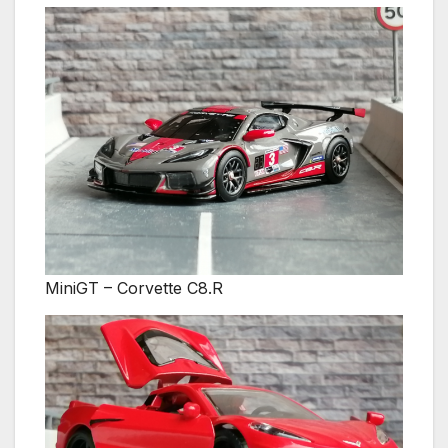
MiniGT – Corvette C8.R