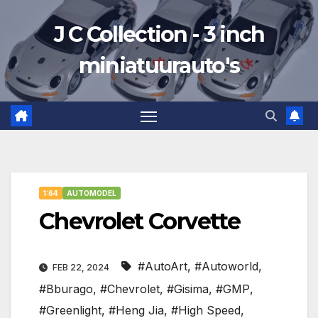
Ga
J C Collection - 3 inch
naar
de
miniatuurauto's
inhoud
1:64
AUTOMODEL
Chevrolet Corvette
#AutoArt
,
#Autoworld
,
FEB 22, 2024
#Bburago
,
#Chevrolet
,
#Gisima
,
#GMP
,
#Greenlight
,
#Heng Jia
,
#High Speed
,