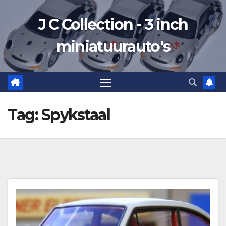
Ga
J C Collection - 3 inch
naar
de
miniatuurauto's
inhoud
Tag:
Spykstaal