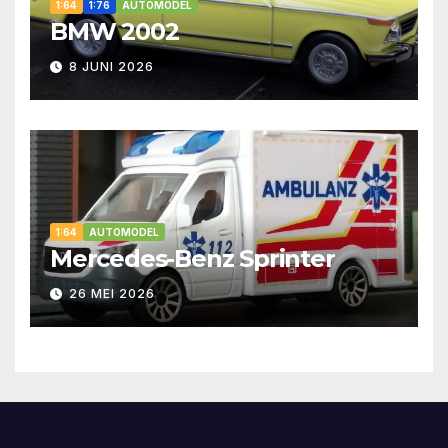
1:64
1:76
AUTOMODEL
BMW 2002
8 JUNI 2026
1:64
AUTOMODEL
Mercedes-Benz Sprinter
26 MEI 2026