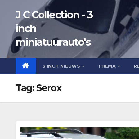
Ga
J C Collection - 3
naar
de
inch
inhoud
miniatuurauto's
3 INCH NIEUWS
THEMA
R
Tag:
Serox