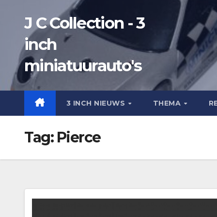
Ga
J C Collection - 3
naar
de
inch
inhoud
miniatuurauto's
3 INCH NIEUWS
THEMA
R
Tag:
Pierce