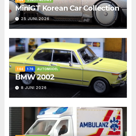
1:64
3 INCH NIEUWS
MiniGT Korean Car Collection
25 JUNI 2026
1:64
1:76
AUTOMODEL
BMW 2002
8 JUNI 2026