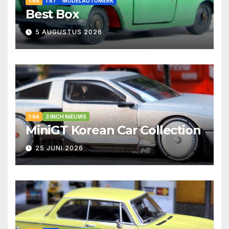
1:64
1:87
MODELAUTOMERK
Best Box
5 AUGUSTUS 2026
1:64
3 INCH NIEUWS
MiniGT Korean Car Collection
25 JUNI 2026