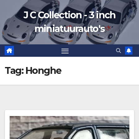
Ga
J C Collection - 3 inch
naar
de
miniatuurauto's
inhoud
Tag:
Honghe