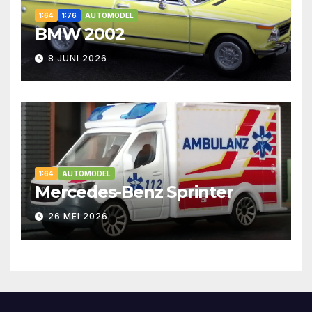
1:64
1:76
AUTOMODEL
BMW 2002
8 JUNI 2026
1:64
AUTOMODEL
Mercedes-Benz Sprinter
26 MEI 2026