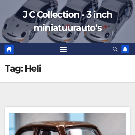
Ga
J C Collection - 3 inch
naar
de
miniatuurauto's
inhoud
Tag:
Heli