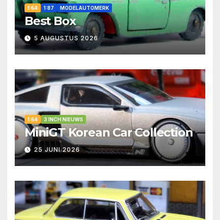
1:64
1:87
MODELAUTOMERK
Best Box
5 AUGUSTUS 2026
1:64
3 INCH NIEUWS
MiniGT Korean Car Collection
25 JUNI 2026