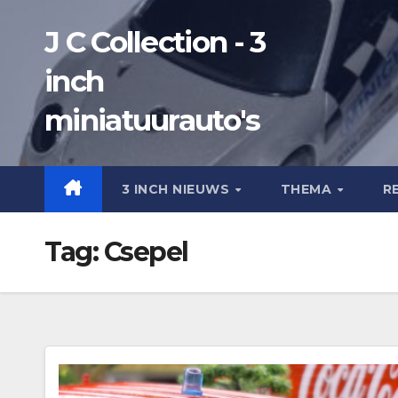
Ga
J C Collection - 3
naar
de
inch
inhoud
miniatuurauto's
3 INCH NIEUWS
THEMA
R
Tag:
Csepel