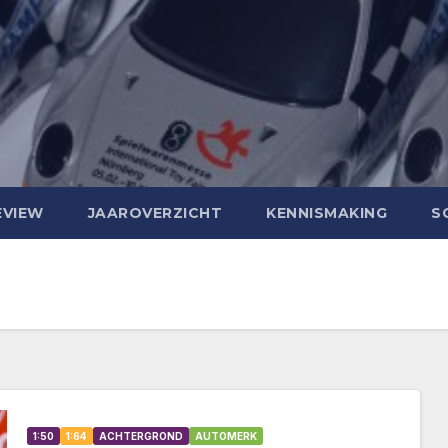
EVIEW
JAAROVERZICHT
KENNISMAKING
S
1:50
1:64
ACHTERGROND
AUTOMERK