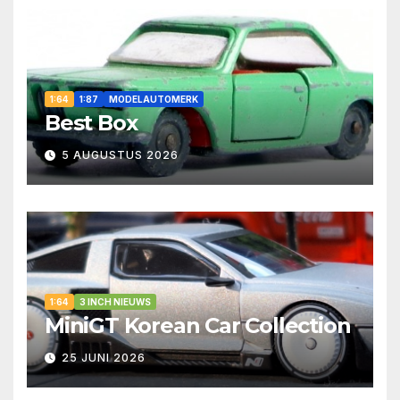
1:64
1:87
MODELAUTOMERK
Best Box
5 AUGUSTUS 2026
1:64
3 INCH NIEUWS
MiniGT Korean Car Collection
25 JUNI 2026