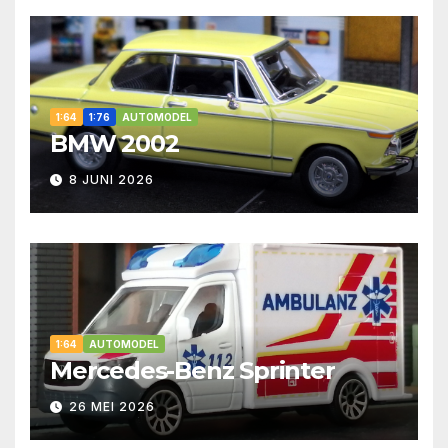
1:64
1:76
AUTOMODEL
BMW 2002
8 JUNI 2026
1:64
AUTOMODEL
Mercedes-Benz Sprinter
26 MEI 2026